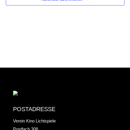
MAI
UND
2026
ANS
NAV
POSTADRESSE
Verein Kino Lichtspiele
Postfach 308