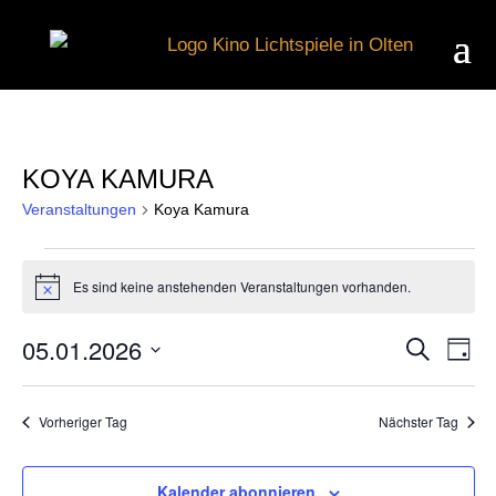
KOYA KAMURA
Veranstaltungen
Koya Kamura
VERANSTALTUNGEN
Es sind keine anstehenden Veranstaltungen vorhanden.
Hinweis
FÜR
05.01.2026
Suche
V
VER
Tag
Datum
1.
wählen.
A
Vorheriger Tag
Nächster Tag
SUC
N
Kalender abonnieren