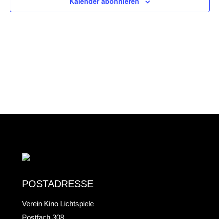
UND
Kalender abonnieren
ANS
NAV
POSTADRESSE
Verein Kino Lichtspiele
Postfach 308