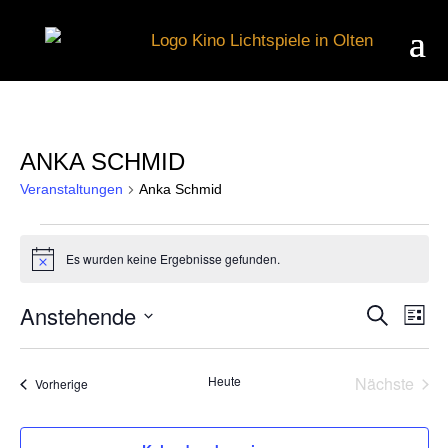
ANKA SCHMID
Veranstaltungen
Anka Schmid
VERANSTALTUNGEN
Es wurden keine Ergebnisse gefunden.
Hinweis
Anstehende
Suche
V
VER
Liste
Datum
wählen.
A
Heute
Nächste
Veranstaltungen
Vorherige
SUC
Veransta
N