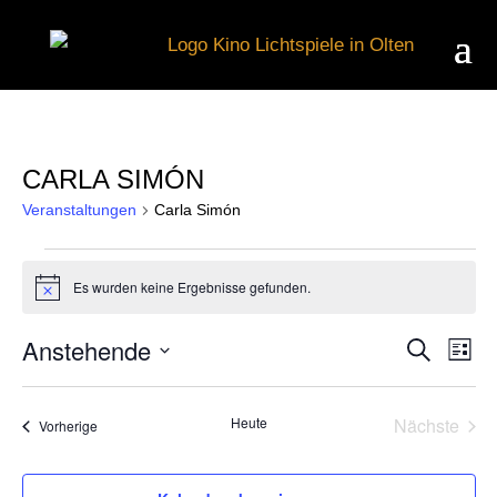
CARLA SIMÓN
Veranstaltungen
Carla Simón
VERANSTALTUNGEN
Es wurden keine Ergebnisse gefunden.
Hinweis
Anstehende
Suche
V
VER
Liste
Datum
wählen.
A
Heute
Nächste
Veranstaltungen
Vorherige
SUC
Veransta
N