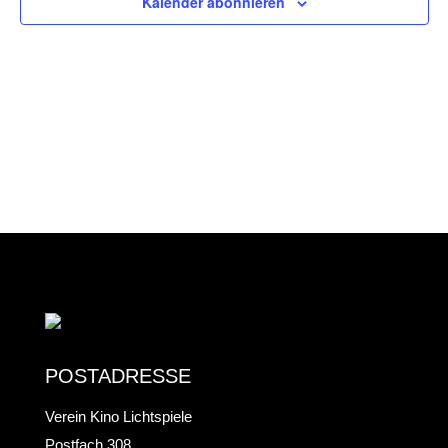
UND
Kalender abonnieren
ANS
NAV
POSTADRESSE
Verein Kino Lichtspiele
Postfach 308