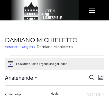
DAMIANO MICHIELETTO
Veranstaltungen
Damiano Michieletto
VERANSTALTUNGEN
Es wurden keine Ergebnisse gefunden.
Hinweis
Anstehende
Suche
V
VER
Liste
Datum
A
wählen.
Heute
Nächste
SUC
Veranstaltungen
Vorherige
Veransta
N