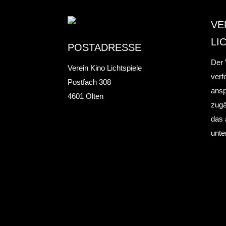
VE
LI
POSTADRESSE
Der 
Verein Kino Lichtspiele
verf
Postfach 308
ansp
4601 Olten
zugä
das 
unte