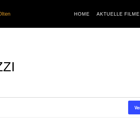
HOME
AKTUELLE FILME
ZI
N
N
Ve