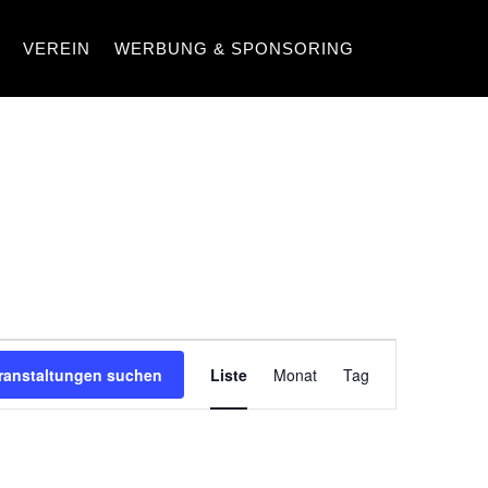
VEREIN
WERBUNG & SPONSORING
VERANSTA
ranstaltungen suchen
Liste
Monat
Tag
ANSICHTEN
NAVIGATIO