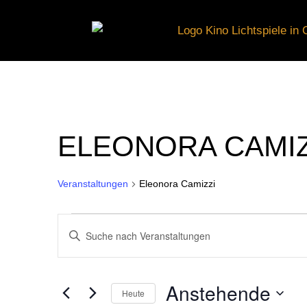
ELEONORA CAMIZ
Veranstaltungen
Eleonora Camizzi
VERANSTALTUNGE
VERANSTALTUNGE
Bitte
Schlüsselwort
eingeben.
SUCHE
Anstehende
Suche
Heute