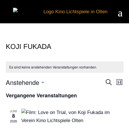
KOJI FUKADA
Es sind keine anstehenden Veranstaltungen vorhanden.
Anstehende
Suche
V
VER
Liste
Datum
Vergangene Veranstaltungen
wählen.
A
SUC
JUNI
N
8
UND
2026