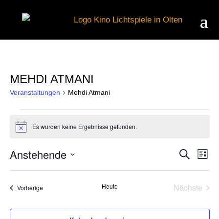
MEHDI ATMANI
Veranstaltungen
Mehdi Atmani
VERANSTALTUNGEN
Es wurden keine Ergebnisse gefunden.
Hinweis
Anstehende
Suche
V
VER
Liste
Datum
wählen.
A
Heute
Nächste
Veranstaltungen
Vorherige
SUC
Veransta
N