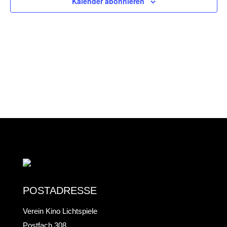
UND
Kalender abonnieren
ANS
NAV
POSTADRESSE
Verein Kino Lichtspiele
Postfach 308