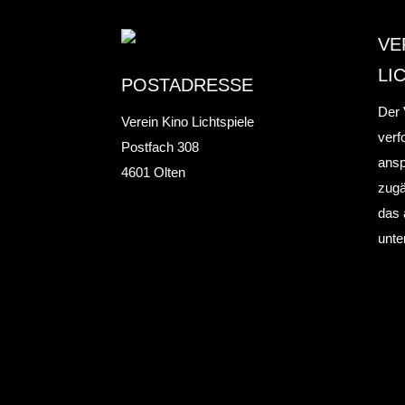
VE
LI
POSTADRESSE
Der 
Verein Kino Lichtspiele
verf
Postfach 308
ansp
4601 Olten
zugä
das 
unte