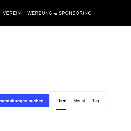
VEREIN
WERBUNG & SPONSORING
VERANSTA
ranstaltungen suchen
Liste
Monat
Tag
ANSICHTEN
NAVIGATIO