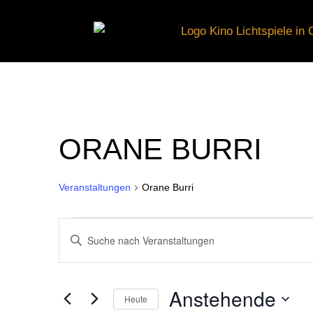
ORANE BURRI
Veranstaltungen
Orane Burri
VERANSTALTUNGE
VERANSTALTUNGE
Bitte
Schlüsselwort
eingeben.
SUCHE
Anstehende
Suche
Heute