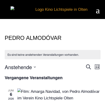
PEDRO ALMODÓVAR
Es sind keine anstehenden Veranstaltungen vorhanden.
Anstehende
Suche
V
VER
Liste
Datum
Vergangene Veranstaltungen
wählen.
A
SUC
JUNI
N
6
UND
2026