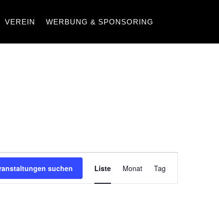
VEREIN
WERBUNG & SPONSORING
VERANSTA
ranstaltungen suchen
Liste
Monat
Tag
ANSICHTEN
NAVIGATIO