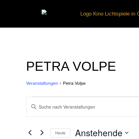
PETRA VOLPE
Veranstaltungen
Petra Volpe
VERANSTALTUNGE
VERANSTALTUNGE
Bitte
Schlüsselwort
eingeben.
SUCHE
Anstehende
Suche
Heute