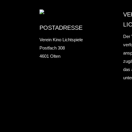
VE
LI
POSTADRESSE
Der 
Verein Kino Lichtspiele
verf
Postfach 308
ansp
4601 Olten
zugä
das 
unte