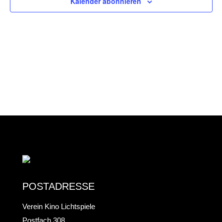
UND
Kalender abonnieren
ANS
NAV
POSTADRESSE
Verein Kino Lichtspiele
Postfach 308