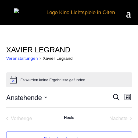
XAVIER LEGRAND
Veranstaltungen
Xavier Legrand
VERANSTALTUNGEN
Es wurden keine Ergebnisse gefunden.
Hinweis
Anstehende
Suche
V
VER
Liste
Datum
wählen.
A
Vorherige
Heute
Nächste
SUC
Veranstaltungen
Veransta
N